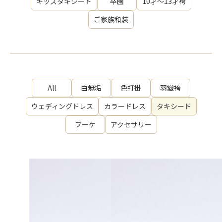
キッズタキシード
卒園
10才～13才袴
ご家族和装
All
白無垢
色打掛
羽織袴
ウェディングドレス
カラードレス
タキシード
ブーケ
アクセサリー