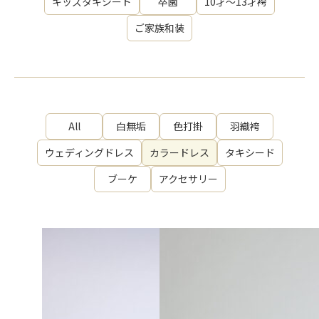
キッズタキシード
卒園
10才～13才袴
ご家族和装
All
白無垢
色打掛
羽織袴
ウェディングドレス
カラードレス
タキシード
ブーケ
アクセサリー