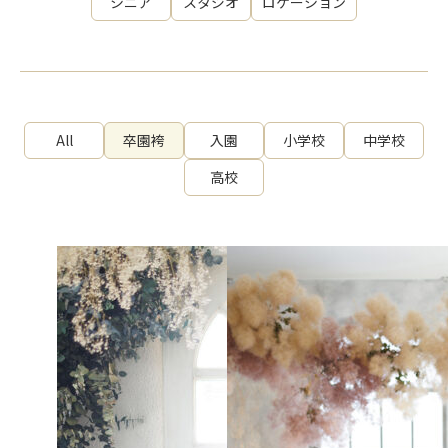
シニア
スタジオ
ロケーション
All
卒園袴
入園
小学校
中学校
高校