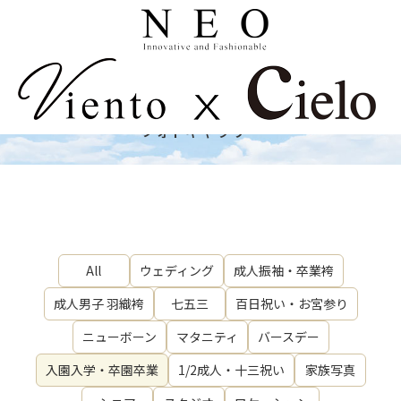
Gallery
フォトギャラリー
All
ウェディング
成人振袖・卒業袴
成人男子 羽織袴
七五三
百日祝い・お宮参り
ニューボーン
マタニティ
バースデー
入園入学・卒園卒業
1/2成人・十三祝い
家族写真