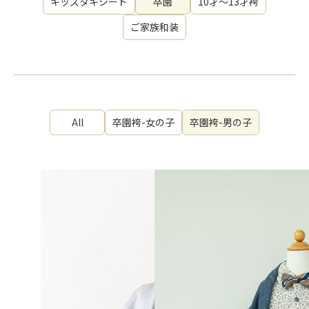
キッズタキシード
卒園
10才～13才袴
ご家族和装
All
卒園袴-女の子
卒園袴-男の子