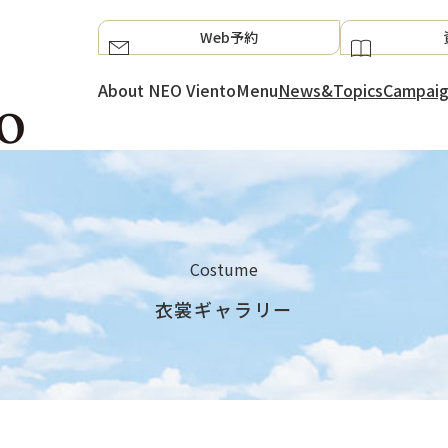
Web予約
About NEO Viento
Menu
News&Topics
Campai
Costume
衣裳ギャラリー