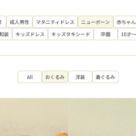
袴
成人男性
マタニティドレス
ニューボーン
赤ちゃん
和装
キッズドレス
キッズタキシード
卒園
10才
All
おくるみ
洋装
着ぐるみ